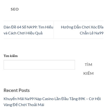
SEO
Dàn Đề 64 Số NA99: Tìm Hiểu
Hướng Dẫn Chơi Xóc Đĩa
và Cách Chơi Hiệu Quả
Chẵn Lẻ Na99
Tìm kiếm
TÌM
KIẾM
Recent Posts
Khuyến Mãi Na99 Nạp Casino Lần Đầu Tặng 89K – Cơ Hội
Vàng Để Chơi Thoải Mái