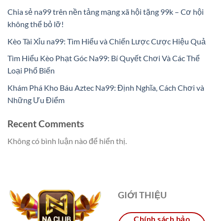
Chia sẻ na99 trên nền tảng mạng xã hội tặng 99k – Cơ hội
không thể bỏ lỡ!
Kèo Tài Xỉu na99: Tìm Hiểu và Chiến Lược Cược Hiệu Quả
Tìm Hiểu Kèo Phạt Góc Na99: Bí Quyết Chơi Và Các Thể
Loại Phổ Biến
Khám Phá Kho Báu Aztec Na99: Định Nghĩa, Cách Chơi và
Những Ưu Điểm
Recent Comments
Không có bình luận nào để hiển thị.
GIỚI THIỆU
Chính sách bảo