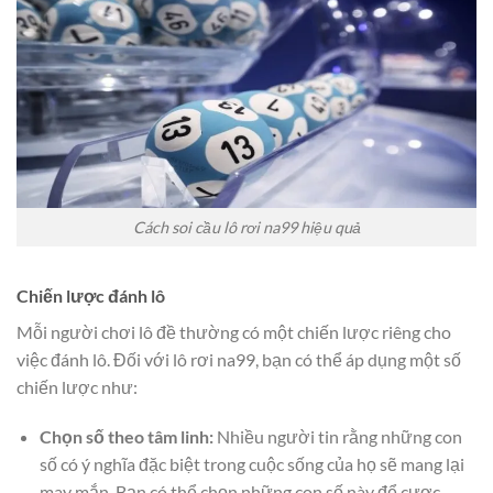
Cách soi cầu lô rơi na99 hiệu quả
Chiến lược đánh lô
Mỗi người chơi lô đề thường có một chiến lược riêng cho
việc đánh lô. Đối với lô rơi na99, bạn có thể áp dụng một số
chiến lược như:
Chọn số theo tâm linh:
Nhiều người tin rằng những con
số có ý nghĩa đặc biệt trong cuộc sống của họ sẽ mang lại
may mắn. Bạn có thể chọn những con số này để cược.