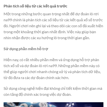
Phân tích số liệu từ các kết quả trước
Một trong những bước quan trọng nhất để dự đoán lô rơi
na99 chính là phân tích các số liệu từ các kết quả xổ số trước
đó. Người chơi nên ghi lại và theo dõi các con số đã xuất hiện
trong một khoảng thời gian nhất định. Việc này giúp bạn
nhìn nhận được các xu hướng lô trong thời gian gần.
Sử dụng phần mềm hỗ trợ
Hiện nay, có rất nhiều phần mềm và ứng dụng hỗ trợ phân
tích xổ số và dự đoán lô rơi na99. Những phần mềm này có
thể giúp người chơi nhanh chóng xử lý và phân tích dữ liệu,
từ đó đưa ra các dự đoán chính xác hơn.
Sử dụng công nghệ hiện đại không chỉ tiết kiệm thời gian mà
còn tăng độ chính xác trong việc dự đoán.