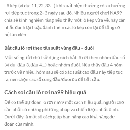
Lô kép (ví dụ: 11, 22, 33…) khi xuất hiện thường có xu hướng
rơi tiếp tục trong 2–3 ngày sau đó. Nhiều người chơi NA99
chia sẻ kinh nghiệm rằng nếu thấy một lô kép vừa về, hãy cân
nhắc đánh lại hoặc đánh thêm các lô kép còn lại để tăng cơ
hội ăn xiên.
Bắt cầu lô rơi theo tần suất vùng đầu – đuôi
Một số người chơi sử dụng cách bắt lô rơi theo nhóm đầu số
(ví dụ: đầu 3, đầu 4…) hoặc nhóm đuôi. Nếu thấy đầu 4 hôm
trước về nhiều, hôm sau sẽ có xác suất cao đầu này tiếp tục
ra, nên chọn các số cùng đầu/đuôi đó để bắt cầu.
Cách soi cầu lô rơi na99 hiệu quả
Để có thể dự đoán lô rơi na99 một cách hiệu quả, người chơi
cần phải có những phương pháp và chiến lược nhất định.
Dưới đây là một số cách giúp bạn nâng cao khả năng dự
đoán của mình.