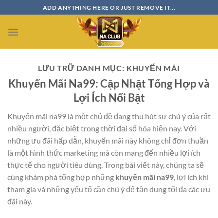
Bỏ
ADD ANYTHING HERE OR JUST REMOVE IT...
qua
nội
dung
LƯU TRỮ DANH MỤC:
KHUYẾN MÃI
Khuyến Mãi Na99: Cập Nhật Tổng Hợp và
Lợi Ích Nổi Bật
Khuyến mãi na99 là một chủ đề đang thu hút sự chú ý của rất
nhiều người, đặc biệt trong thời đại số hóa hiện nay. Với
những ưu đãi hấp dẫn, khuyến mãi này không chỉ đơn thuần
là một hình thức marketing mà còn mang đến nhiều lợi ích
thực tế cho người tiêu dùng. Trong bài viết này, chúng ta sẽ
cùng khám phá tổng hợp những
khuyến mãi na99
, lợi ích khi
tham gia và những yếu tố cần chú ý để tận dụng tối đa các ưu
đãi này.