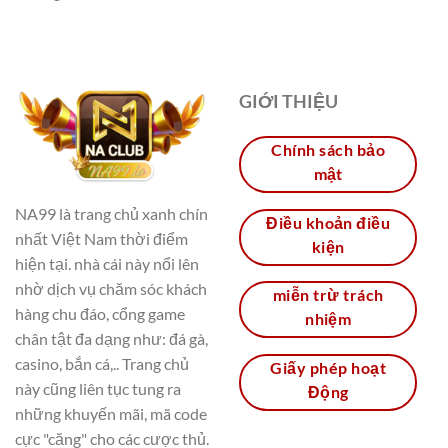
GIỚI THIỆU
Chính sách bảo
mật
NA99 là trang chủ xanh chín
Điều khoản điều
nhất Việt Nam thời điểm
kiện
hiện tại. nhà cái này nổi lên
nhờ dịch vụ chăm sóc khách
miễn trừ trách
hàng chu đáo, cổng game
nhiệm
chân tật đa dạng như: đá gà,
casino, bắn cá,.. Trang chủ
Giấy phép hoạt
này cũng liên tục tung ra
Động
những khuyến mãi, mã code
cực "căng" cho các cược thủ.