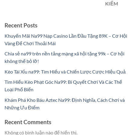
KIẾM
Recent Posts
Khuyến Mãi Na99 Nạp Casino Lần Đầu Tặng 89K – Cơ Hội
Vàng Để Chơi Thoải Mái
Chia sẻ na99 trên nền tảng mạng xã hội tặng 99k – Cơ hội
không thể bỏ lỡ!
Kèo Tài Xỉu na99: Tìm Hiểu và Chiến Lược Cược Hiệu Quả
Tìm Hiểu Kèo Phạt Góc Na99: Bí Quyết Chơi Và Các Thể
Loại Phổ Biến
Khám Phá Kho Báu Aztec Na99: Định Nghĩa, Cách Chơi và
Những Ưu Điểm
Recent Comments
Không có bình luận nào để hiển thị.