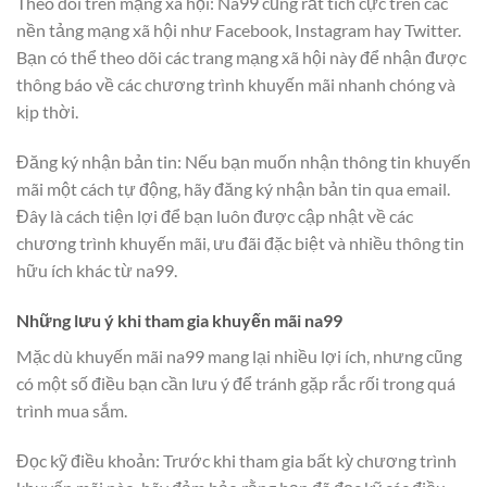
Theo dõi trên mạng xã hội: Na99 cũng rất tích cực trên các
nền tảng mạng xã hội như Facebook, Instagram hay Twitter.
Bạn có thể theo dõi các trang mạng xã hội này để nhận được
thông báo về các chương trình khuyến mãi nhanh chóng và
kịp thời.
Đăng ký nhận bản tin: Nếu bạn muốn nhận thông tin khuyến
mãi một cách tự động, hãy đăng ký nhận bản tin qua email.
Đây là cách tiện lợi để bạn luôn được cập nhật về các
chương trình khuyến mãi, ưu đãi đặc biệt và nhiều thông tin
hữu ích khác từ na99.
Những lưu ý khi tham gia khuyến mãi na99
Mặc dù khuyến mãi na99 mang lại nhiều lợi ích, nhưng cũng
có một số điều bạn cần lưu ý để tránh gặp rắc rối trong quá
trình mua sắm.
Đọc kỹ điều khoản: Trước khi tham gia bất kỳ chương trình