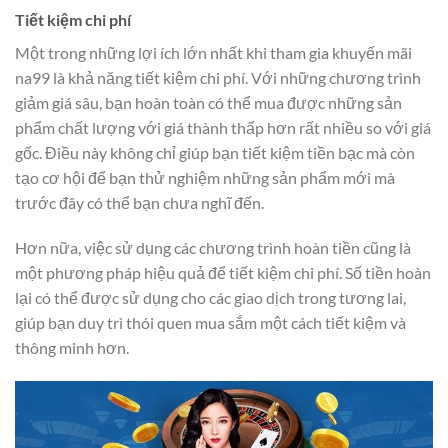
Tiết kiệm chi phí
Một trong những lợi ích lớn nhất khi tham gia khuyến mãi
na99 là khả năng tiết kiệm chi phí. Với những chương trình
giảm giá sâu, bạn hoàn toàn có thể mua được những sản
phẩm chất lượng với giá thành thấp hơn rất nhiều so với giá
gốc. Điều này không chỉ giúp bạn tiết kiệm tiền bạc mà còn
tạo cơ hội để bạn thử nghiệm những sản phẩm mới mà
trước đây có thể bạn chưa nghĩ đến.
Hơn nữa, việc sử dụng các chương trình hoàn tiền cũng là
một phương pháp hiệu quả để tiết kiệm chi phí. Số tiền hoàn
lại có thể được sử dụng cho các giao dịch trong tương lai,
giúp bạn duy trì thói quen mua sắm một cách tiết kiệm và
thông minh hơn.