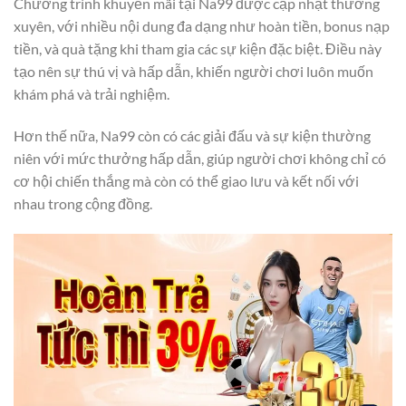
Chương trình khuyến mãi tại Na99 được cập nhật thường
xuyên, với nhiều nội dung đa dạng như hoàn tiền, bonus nạp
tiền, và quà tặng khi tham gia các sự kiện đặc biệt. Điều này
tạo nên sự thú vị và hấp dẫn, khiến người chơi luôn muốn
khám phá và trải nghiệm.
Hơn thế nữa, Na99 còn có các giải đấu và sự kiện thường
niên với mức thưởng hấp dẫn, giúp người chơi không chỉ có
cơ hội chiến thắng mà còn có thể giao lưu và kết nối với
nhau trong cộng đồng.