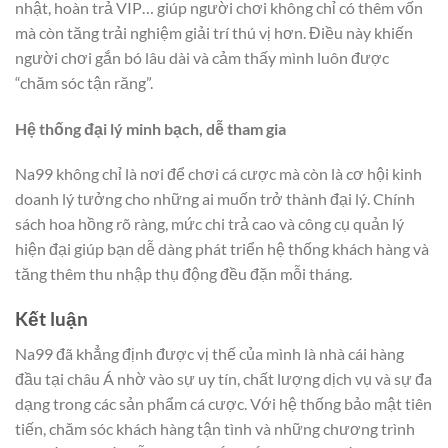
nhật, hoàn trả VIP… giúp người chơi không chỉ có thêm vốn
mà còn tăng trải nghiệm giải trí thú vị hơn. Điều này khiến
người chơi gắn bó lâu dài và cảm thấy mình luôn được
“chăm sóc tận răng”.
Hệ thống đại lý minh bạch, dễ tham gia
Na99 không chỉ là nơi để chơi cá cược mà còn là cơ hội kinh
doanh lý tưởng cho những ai muốn trở thành đại lý. Chính
sách hoa hồng rõ ràng, mức chi trả cao và công cụ quản lý
hiện đại giúp bạn dễ dàng phát triển hệ thống khách hàng và
tăng thêm thu nhập thụ động đều đặn mỗi tháng.
Kết luận
Na99 đã khẳng định được vị thế của mình là nhà cái hàng
đầu tại châu Á nhờ vào sự uy tín, chất lượng dịch vụ và sự đa
dạng trong các sản phẩm cá cược. Với hệ thống bảo mật tiên
tiến, chăm sóc khách hàng tận tình và những chương trình