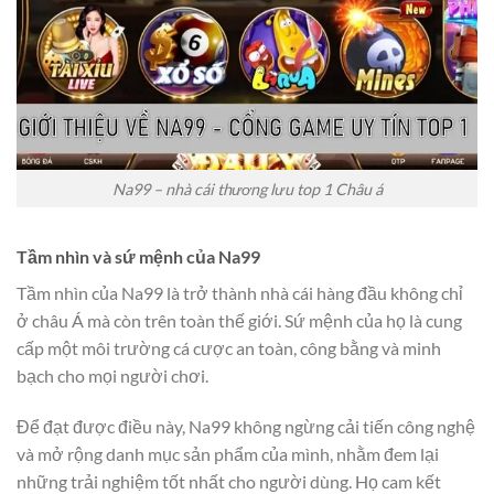
Na99 – nhà cái thương lưu top 1 Châu á
Tầm nhìn và sứ mệnh của Na99
Tầm nhìn của Na99 là trở thành nhà cái hàng đầu không chỉ
ở châu Á mà còn trên toàn thế giới. Sứ mệnh của họ là cung
cấp một môi trường cá cược an toàn, công bằng và minh
bạch cho mọi người chơi.
Để đạt được điều này, Na99 không ngừng cải tiến công nghệ
và mở rộng danh mục sản phẩm của mình, nhằm đem lại
những trải nghiệm tốt nhất cho người dùng. Họ cam kết