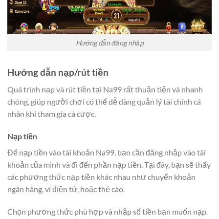
Hướng dẫn đăng nhập
Hướng dẫn nạp/rút tiền
Quá trình nạp và rút tiền tại Na99 rất thuận tiện và nhanh
chóng, giúp người chơi có thể dễ dàng quản lý tài chính cá
nhân khi tham gia cá cược.
Nạp tiền
Để nạp tiền vào tài khoản Na99, bạn cần đăng nhập vào tài
khoản của mình và đi đến phần nạp tiền. Tại đây, bạn sẽ thấy
các phương thức nạp tiền khác nhau như chuyển khoản
ngân hàng, ví điện tử, hoặc thẻ cào.
Chọn phương thức phù hợp và nhập số tiền bạn muốn nạp.