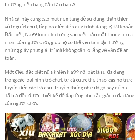
thương hiệu hàng đầu tại châu Á.
Nhà cái này cung cấp một nền tảng dễ sử dụng, thân thiện
với người chơi, từ giao diện đến quy trình đăng ký tài khoản.
Đặc biệt, Na99 luôn chú trọng vào việc bảo mật thông tin cá
nhân của người chơi, giúp họ có thể yên tâm tận hưởng
những giây phút giải trí mà không cần lo lắng về vấn đề an
toàn.
Một điều đặc biệt nữa khiến Na99 nổi bật là sự đa dạng
trong các loại hình trò chơi, từ cá cược thể thao, casino trực
tuyến, đến các trò chơi truyền thống như đá gà hay nổ hũ.
Tất cả đều được thiết kế để đáp ứng nhu cầu giải trí đa dạng
của người chơi.