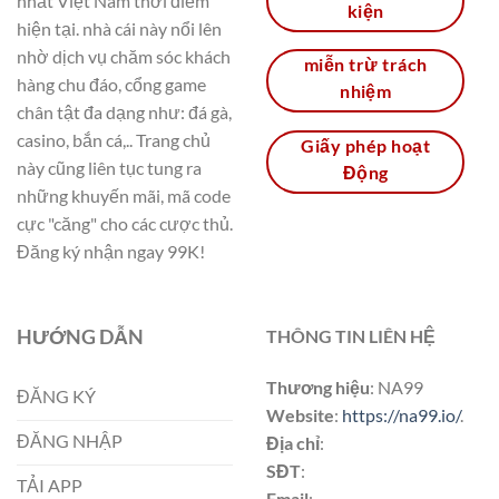
nhất Việt Nam thời điểm
kiện
hiện tại. nhà cái này nổi lên
nhờ dịch vụ chăm sóc khách
miễn trừ trách
hàng chu đáo, cổng game
nhiệm
chân tật đa dạng như: đá gà,
casino, bắn cá,.. Trang chủ
Giấy phép hoạt
này cũng liên tục tung ra
Động
những khuyến mãi, mã code
cực "căng" cho các cược thủ.
Đăng ký nhận ngay 99K!
HƯỚNG DẪN
THÔNG TIN LIÊN HỆ
Thương hiệu
: NA99
ĐĂNG KÝ
Website
:
https://na99.io/
.
ĐĂNG NHẬP
Địa chỉ
:
SĐT
:
TẢI APP
Email
: