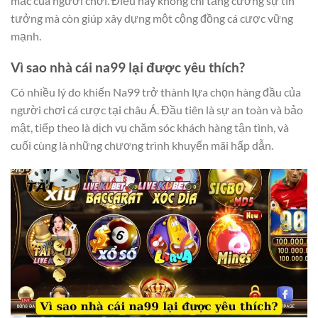
mắc của người chơi. Điều này không chỉ tăng cường sự tin
tưởng mà còn giúp xây dựng một cộng đồng cá cược vững
mạnh.
Vì sao nhà cái na99 lại được yêu thích?
Có nhiều lý do khiến Na99 trở thành lựa chọn hàng đầu của
người chơi cá cược tại châu Á. Đầu tiên là sự an toàn và bảo
mật, tiếp theo là dịch vụ chăm sóc khách hàng tận tình, và
cuối cùng là những chương trình khuyến mãi hấp dẫn.