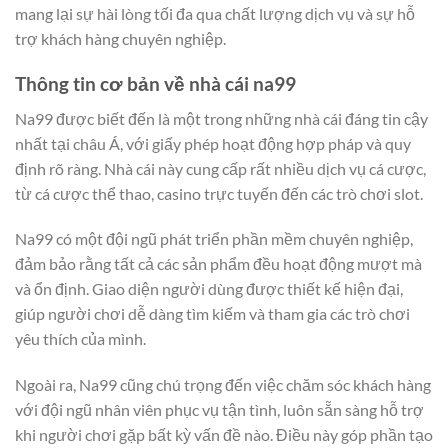
mang lại sự hài lòng tối đa qua chất lượng dịch vụ và sự hỗ
trợ khách hàng chuyên nghiệp.
Thông tin cơ bản về nhà cái na99
Na99 được biết đến là một trong những nhà cái đáng tin cậy
nhất tại châu Á, với giấy phép hoạt động hợp pháp và quy
định rõ ràng. Nhà cái này cung cấp rất nhiều dịch vụ cá cược,
từ cá cược thể thao, casino trực tuyến đến các trò chơi slot.
Na99 có một đội ngũ phát triển phần mềm chuyên nghiệp,
đảm bảo rằng tất cả các sản phẩm đều hoạt động mượt mà
và ổn định. Giao diện người dùng được thiết kế hiện đại,
giúp người chơi dễ dàng tìm kiếm và tham gia các trò chơi
yêu thích của mình.
Ngoài ra, Na99 cũng chú trọng đến việc chăm sóc khách hàng
với đội ngũ nhân viên phục vụ tận tình, luôn sẵn sàng hỗ trợ
khi người chơi gặp bất kỳ vấn đề nào. Điều này góp phần tạo