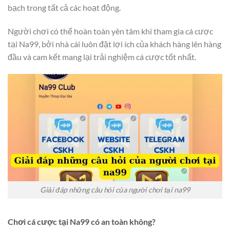
bạch trong tất cả các hoạt động.
Người chơi có thể hoàn toàn yên tâm khi tham gia cá cược
tại Na99, bởi nhà cái luôn đặt lợi ích của khách hàng lên hàng
đầu và cam kết mang lại trải nghiệm cá cược tốt nhất.
Giải đáp những câu hỏi của người chơi tại na99
Chơi cá cược tại Na99 có an toàn không?