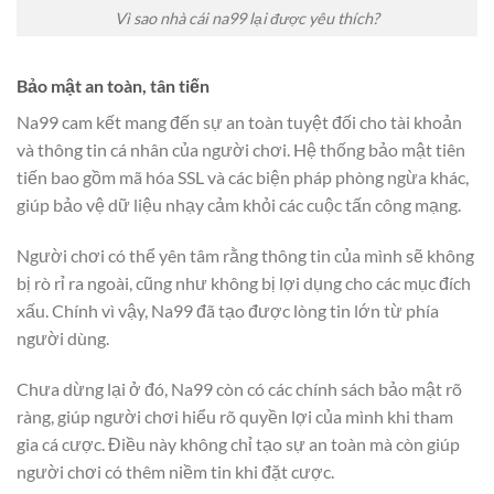
Vì sao nhà cái na99 lại được yêu thích?
Bảo mật an toàn, tân tiến
Na99 cam kết mang đến sự an toàn tuyệt đối cho tài khoản
và thông tin cá nhân của người chơi. Hệ thống bảo mật tiên
tiến bao gồm mã hóa SSL và các biện pháp phòng ngừa khác,
giúp bảo vệ dữ liệu nhạy cảm khỏi các cuộc tấn công mạng.
Người chơi có thể yên tâm rằng thông tin của mình sẽ không
bị rò rỉ ra ngoài, cũng như không bị lợi dụng cho các mục đích
xấu. Chính vì vậy, Na99 đã tạo được lòng tin lớn từ phía
người dùng.
Chưa dừng lại ở đó, Na99 còn có các chính sách bảo mật rõ
ràng, giúp người chơi hiểu rõ quyền lợi của mình khi tham
gia cá cược. Điều này không chỉ tạo sự an toàn mà còn giúp
người chơi có thêm niềm tin khi đặt cược.