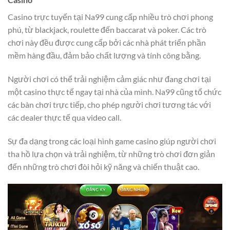
Casino trực tuyến tại Na99 cung cấp nhiều trò chơi phong
phú, từ blackjack, roulette đến baccarat và poker. Các trò
chơi này đều được cung cấp bởi các nhà phát triển phần
mềm hàng đầu, đảm bảo chất lượng và tính công bằng.
Người chơi có thể trải nghiệm cảm giác như đang chơi tại
một casino thực tế ngay tại nhà của mình. Na99 cũng tổ chức
các bàn chơi trực tiếp, cho phép người chơi tương tác với
các dealer thực tế qua video call.
Sự đa dạng trong các loại hình game casino giúp người chơi
tha hồ lựa chọn và trải nghiệm, từ những trò chơi đơn giản
đến những trò chơi đòi hỏi kỹ năng và chiến thuật cao.