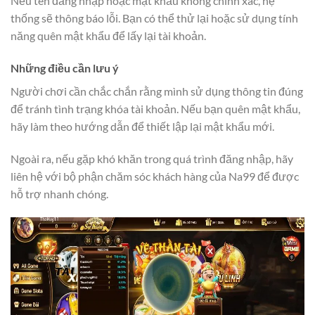
Nếu tên đăng nhập hoặc mật khẩu không chính xác, hệ
thống sẽ thông báo lỗi. Bạn có thể thử lại hoặc sử dụng tính
năng quên mật khẩu để lấy lại tài khoản.
Những điều cần lưu ý
Người chơi cần chắc chắn rằng mình sử dụng thông tin đúng
để tránh tình trạng khóa tài khoản. Nếu bạn quên mật khẩu,
hãy làm theo hướng dẫn để thiết lập lại mật khẩu mới.
Ngoài ra, nếu gặp khó khăn trong quá trình đăng nhập, hãy
liên hệ với bộ phận chăm sóc khách hàng của Na99 để được
hỗ trợ nhanh chóng.