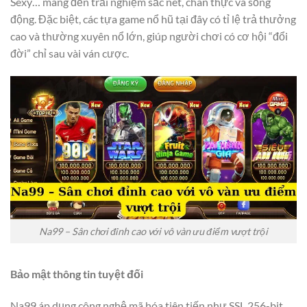
Sexy… mang đến trải nghiệm sắc nét, chân thực và sống
động. Đặc biệt, các tựa game nổ hũ tại đây có tỉ lệ trả thưởng
cao và thường xuyên nổ lớn, giúp người chơi có cơ hội “đổi
đời” chỉ sau vài ván cược.
Na99 – Sân chơi đỉnh cao với vô vàn ưu điểm vượt trội
Bảo mật thông tin tuyệt đối
Na99 áp dụng công nghệ mã hóa tiên tiến như SSL 256-bit