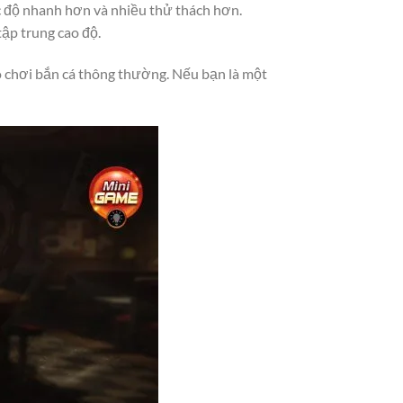
ốc độ nhanh hơn và nhiều thử thách hơn.
tập trung cao độ.
rò chơi bắn cá thông thường. Nếu bạn là một