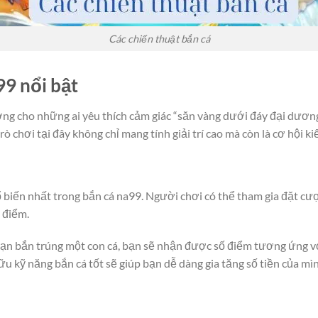
Các chiến thuật bắn cá
99 nổi bật
ởng cho những ai yêu thích cảm giác “săn vàng dưới đáy đại dương
rò chơi tại đây không chỉ mang tính giải trí cao mà còn là cơ hội 
hổ biến nhất trong bắn cá na99. Người chơi có thể tham gia đặt c
 điểm.
 bạn bắn trúng một con cá, bạn sẽ nhận được số điểm tương ứng vớ
ữu kỹ năng bắn cá tốt sẽ giúp bạn dễ dàng gia tăng số tiền của mì