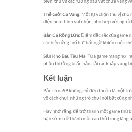
biển, thu về các rương báu vật chứa vàng v
Thế Giới Cá Vàng
: Một lựa chọn thú vị cho
diện hoạt hình vui nhộn, phù hợp với người 
Bắn Cá Rồng Lửa
: Điểm đặc sắc của game n
các hiệu ứng “nổ hũ” bất ngờ khiến cuộc chơ
Săn Kho Báu Tàu Ma
: Tựa game mang hơi h
phần thưởng bí ẩn nằm rải rác khắp vùng bi
Kết luận
Bắn cá na99 không chỉ đơn thuần là một trò 
về cách chơi, những trò chơi nổi bật cũng
Hãy nhớ rằng, để trở thành một game thủ bắ
bạn sớm trở thành một cao thủ trong làng 