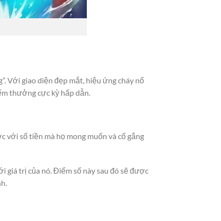
”. Với giao diện đẹp mắt, hiệu ứng cháy nổ
kiếm thưởng cực kỳ hấp dẫn.
ược với số tiền mà họ mong muốn và cố gắng
i giá trị của nó. Điểm số này sau đó sẽ được
nh.