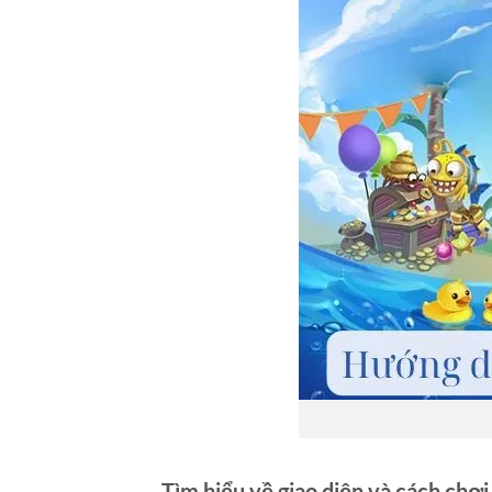
Tìm hiểu về giao diện và cách chơi