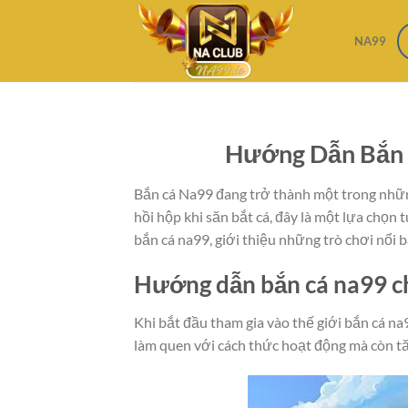
Bỏ
qua
NA99
nội
dung
Hướng Dẫn Bắn 
Bắn cá Na99 đang trở thành một trong những 
hồi hộp khi săn bắt cá, đây là một lựa chọn 
bắn cá na99, giới thiệu những trò chơi nổi 
Hướng dẫn bắn cá na99 c
Khi bắt đầu tham gia vào thế giới bắn cá na9
làm quen với cách thức hoạt động mà còn t