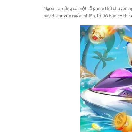
Ngoài ra, cũng có một số game thủ chuyên 
hay di chuyển ngẫu nhiên, từ đó bạn có thể