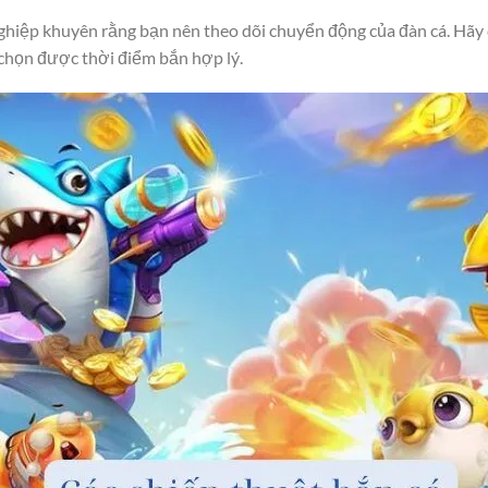
nghiệp khuyên rằng bạn nên theo dõi chuyển động của đàn cá. Hãy
 chọn được thời điểm bắn hợp lý.