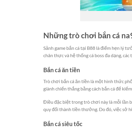
Những trò chơi bắn cá na
Sảnh game bắn cá tại B88 là điểm hẹn lý tư
chân thực và hệ thống cá boss đa dạng, các t
Bắn cá ăn tiền
Trò chơi bắn cá ăn tiền là một hình thức p
giành chiến thắng bằng cách bắn cá để kiếm
Điều đặc biệt trong trò chơi này là mỗi lần
quy đổi thành tiền thưởng. Do đó, việc sở h
Bắn cá siêu tốc