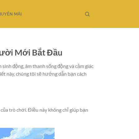
HUYẾN MÃI
ười Mới Bắt Đầu
h sinh động, âm thanh sống động và cảm giác
 viết này, chúng tôi sẽ hướng dẫn bạn cách
 của trò chơi. Điều này không chỉ giúp bạn