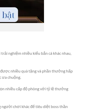
i trải nghiệm nhiều kiểu bắn cá khác nhau,
n được nhiều quà tặng và phần thưởng hấp
c ưa chuộng.
họn nhiều cấp độ phòng với tỷ lệ thưởng
g người chơi khác để tiêu diệt boss thần