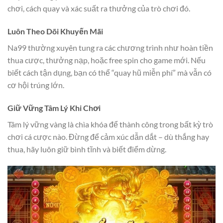
chơi, cách quay và xác suất ra thưởng của trò chơi đó.
Luôn Theo Dõi Khuyến Mãi
Na99 thường xuyên tung ra các chương trình như hoàn tiền
thua cược, thưởng nạp, hoặc free spin cho game mới. Nếu
biết cách tận dụng, bạn có thể “quay hũ miễn phí” mà vẫn có
cơ hội trúng lớn.
Giữ Vững Tâm Lý Khi Chơi
Tâm lý vững vàng là chìa khóa để thành công trong bất kỳ trò
chơi cá cược nào. Đừng để cảm xúc dẫn dắt – dù thắng hay
thua, hãy luôn giữ bình tĩnh và biết điểm dừng.