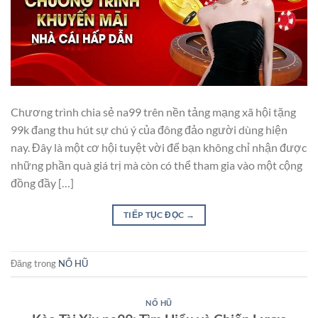
Chương trình chia sẻ na99 trên nền tảng mạng xã hội tặng
99k đang thu hút sự chú ý của đông đảo người dùng hiện
nay. Đây là một cơ hội tuyệt vời để bạn không chỉ nhận được
những phần quà giá trị mà còn có thể tham gia vào một cộng
đồng đầy […]
TIẾP TỤC ĐỌC
→
Đăng trong
NỔ HŨ
NỔ HŨ