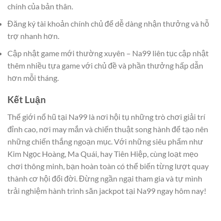
chính của bản thân.
Đăng ký tài khoản chính chủ để dễ dàng nhận thưởng và hỗ
trợ nhanh hơn.
Cập nhật game mới thường xuyên – Na99 liên tục cập nhật
thêm nhiều tựa game với chủ đề và phần thưởng hấp dẫn
hơn mỗi tháng.
Kết Luận
Thế giới nổ hũ tại Na99 là nơi hội tụ những trò chơi giải trí
đỉnh cao, nơi may mắn và chiến thuật song hành để tạo nên
những chiến thắng ngoạn mục. Với những siêu phẩm như
Kim Ngọc Hoàng, Ma Quái, hay Tiên Hiệp, cùng loạt mẹo
chơi thông minh, bạn hoàn toàn có thể biến từng lượt quay
thành cơ hội đổi đời. Đừng ngần ngại tham gia và tự mình
trải nghiệm hành trình săn jackpot tại Na99 ngay hôm nay!