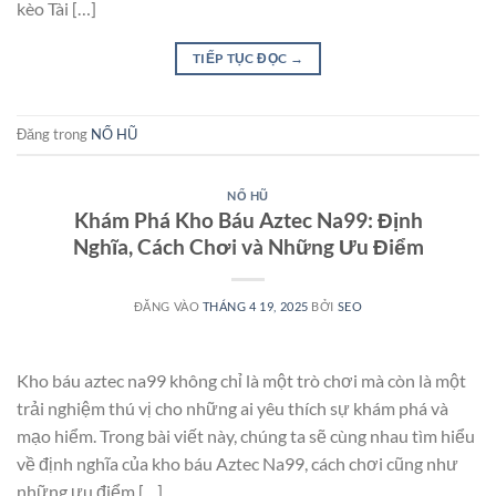
kèo Tài […]
TIẾP TỤC ĐỌC
→
Đăng trong
NỔ HŨ
NỔ HŨ
Khám Phá Kho Báu Aztec Na99: Định
Nghĩa, Cách Chơi và Những Ưu Điểm
ĐĂNG VÀO
THÁNG 4 19, 2025
BỞI
SEO
Kho báu aztec na99 không chỉ là một trò chơi mà còn là một
trải nghiệm thú vị cho những ai yêu thích sự khám phá và
mạo hiểm. Trong bài viết này, chúng ta sẽ cùng nhau tìm hiểu
về định nghĩa của kho báu Aztec Na99, cách chơi cũng như
những ưu điểm […]