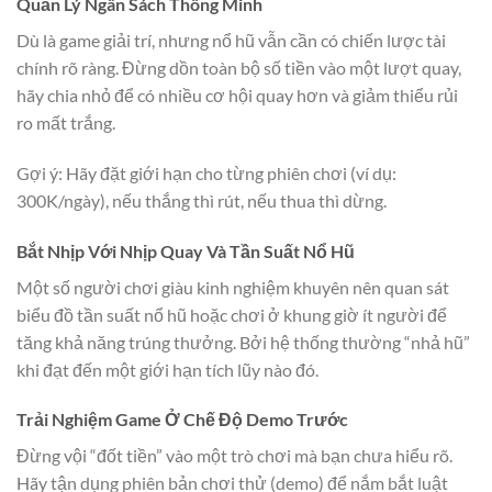
Quản Lý Ngân Sách Thông Minh
Dù là game giải trí, nhưng nổ hũ vẫn cần có chiến lược tài
chính rõ ràng. Đừng dồn toàn bộ số tiền vào một lượt quay,
hãy chia nhỏ để có nhiều cơ hội quay hơn và giảm thiểu rủi
ro mất trắng.
Gợi ý: Hãy đặt giới hạn cho từng phiên chơi (ví dụ:
300K/ngày), nếu thắng thì rút, nếu thua thì dừng.
Bắt Nhịp Với Nhịp Quay Và Tần Suất Nổ Hũ
Một số người chơi giàu kinh nghiệm khuyên nên quan sát
biểu đồ tần suất nổ hũ hoặc chơi ở khung giờ ít người để
tăng khả năng trúng thưởng. Bởi hệ thống thường “nhả hũ”
khi đạt đến một giới hạn tích lũy nào đó.
Trải Nghiệm Game Ở Chế Độ Demo Trước
Đừng vội “đốt tiền” vào một trò chơi mà bạn chưa hiểu rõ.
Hãy tận dụng phiên bản chơi thử (demo) để nắm bắt luật