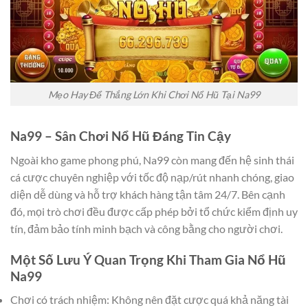
Mẹo Hay Để Thắng Lớn Khi Chơi Nổ Hũ Tại Na99
Na99 – Sân Chơi Nổ Hũ Đáng Tin Cậy
Ngoài kho game phong phú, Na99 còn mang đến hệ sinh thái
cá cược chuyên nghiệp với tốc độ nạp/rút nhanh chóng, giao
diện dễ dùng và hỗ trợ khách hàng tận tâm 24/7. Bên cạnh
đó, mọi trò chơi đều được cấp phép bởi tổ chức kiểm định uy
tín, đảm bảo tính minh bạch và công bằng cho người chơi.
Một Số Lưu Ý Quan Trọng Khi Tham Gia Nổ Hũ
Na99
Chơi có trách nhiệm: Không nên đặt cược quá khả năng tài