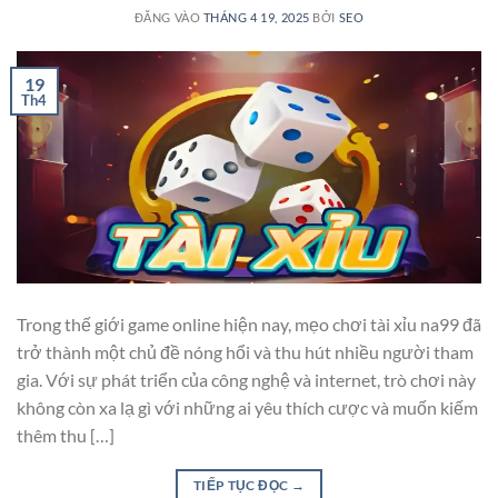
ĐĂNG VÀO
THÁNG 4 19, 2025
BỞI
SEO
19
Th4
Trong thế giới game online hiện nay, mẹo chơi tài xỉu na99 đã
trở thành một chủ đề nóng hổi và thu hút nhiều người tham
gia. Với sự phát triển của công nghệ và internet, trò chơi này
không còn xa lạ gì với những ai yêu thích cược và muốn kiếm
thêm thu […]
TIẾP TỤC ĐỌC
→