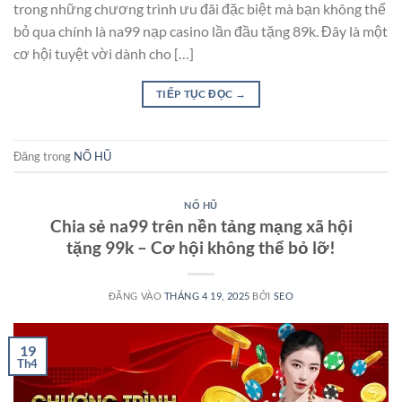
trong những chương trình ưu đãi đặc biệt mà bạn không thể
bỏ qua chính là na99 nạp casino lần đầu tặng 89k. Đây là một
cơ hội tuyệt vời dành cho […]
TIẾP TỤC ĐỌC
→
Đăng trong
NỔ HŨ
NỔ HŨ
Chia sẻ na99 trên nền tảng mạng xã hội
tặng 99k – Cơ hội không thể bỏ lỡ!
ĐĂNG VÀO
THÁNG 4 19, 2025
BỞI
SEO
19
Th4