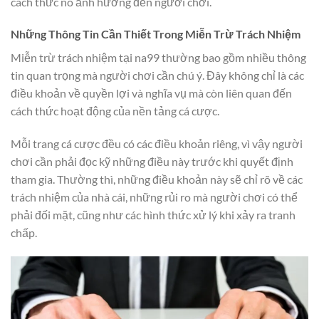
cách thức nó ảnh hưởng đến người chơi.
Những Thông Tin Cần Thiết Trong Miễn Trừ Trách Nhiệm
Miễn trừ trách nhiệm tại na99 thường bao gồm nhiều thông
tin quan trọng mà người chơi cần chú ý. Đây không chỉ là các
điều khoản về quyền lợi và nghĩa vụ mà còn liên quan đến
cách thức hoạt động của nền tảng cá cược.
Mỗi trang cá cược đều có các điều khoản riêng, vì vậy người
chơi cần phải đọc kỹ những điều này trước khi quyết định
tham gia. Thường thì, những điều khoản này sẽ chỉ rõ về các
trách nhiệm của nhà cái, những rủi ro mà người chơi có thể
phải đối mặt, cũng như các hình thức xử lý khi xảy ra tranh
chấp.