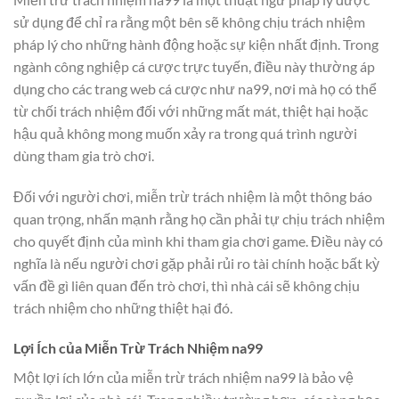
sử dụng để chỉ ra rằng một bên sẽ không chịu trách nhiệm
pháp lý cho những hành động hoặc sự kiện nhất định. Trong
ngành công nghiệp cá cược trực tuyến, điều này thường áp
dụng cho các trang web cá cược như na99, nơi mà họ có thể
từ chối trách nhiệm đối với những mất mát, thiệt hại hoặc
hậu quả không mong muốn xảy ra trong quá trình người
dùng tham gia trò chơi.
Đối với người chơi, miễn trừ trách nhiệm là một thông báo
quan trọng, nhấn mạnh rằng họ cần phải tự chịu trách nhiệm
cho quyết định của mình khi tham gia chơi game. Điều này có
nghĩa là nếu người chơi gặp phải rủi ro tài chính hoặc bất kỳ
vấn đề gì liên quan đến trò chơi, thì nhà cái sẽ không chịu
trách nhiệm cho những thiệt hại đó.
Lợi Ích của Miễn Trừ Trách Nhiệm na99
Một lợi ích lớn của miễn trừ trách nhiệm na99 là bảo vệ