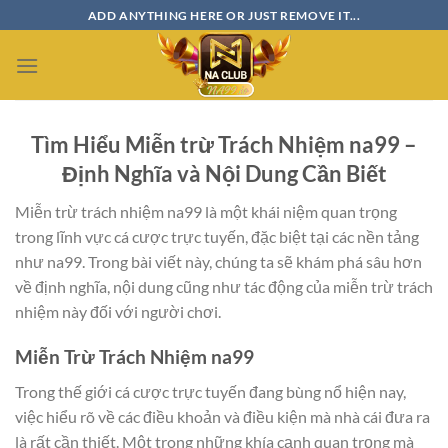
Bỏ
ADD ANYTHING HERE OR JUST REMOVE IT...
qua
nội
dung
Tìm Hiểu Miễn trừ Trách Nhiệm na99 –
Định Nghĩa và Nội Dung Cần Biết
Miễn trừ trách nhiệm na99 là một khái niệm quan trọng
trong lĩnh vực cá cược trực tuyến, đặc biệt tại các nền tảng
như na99. Trong bài viết này, chúng ta sẽ khám phá sâu hơn
về định nghĩa, nội dung cũng như tác động của miễn trừ trách
nhiệm này đối với người chơi.
Miễn Trừ Trách Nhiệm na99
Trong thế giới cá cược trực tuyến đang bùng nổ hiện nay,
việc hiểu rõ về các điều khoản và điều kiện mà nhà cái đưa ra
là rất cần thiết. Một trong những khía cạnh quan trọng mà