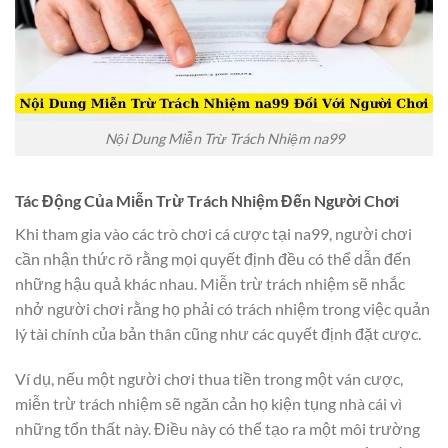
Nội Dung Miễn Trừ Trách Nhiệm na99
Tác Động Của Miễn Trừ Trách Nhiệm Đến Người Chơi
Khi tham gia vào các trò chơi cá cược tại na99, người chơi
cần nhận thức rõ rằng mọi quyết định đều có thể dẫn đến
những hậu quả khác nhau. Miễn trừ trách nhiệm sẽ nhắc
nhở người chơi rằng họ phải có trách nhiệm trong việc quản
lý tài chính của bản thân cũng như các quyết định đặt cược.
Ví dụ, nếu một người chơi thua tiền trong một ván cược,
miễn trừ trách nhiệm sẽ ngăn cản họ kiện tụng nhà cái vì
những tổn thất này. Điều này có thể tạo ra một môi trường