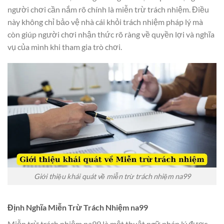
người chơi cần nắm rõ chính là miễn trừ trách nhiệm. Điều
này không chỉ bảo vệ nhà cái khỏi trách nhiệm pháp lý mà
còn giúp người chơi nhận thức rõ ràng về quyền lợi và nghĩa
vụ của mình khi tham gia trò chơi.
Giới thiệu khái quát về miễn trừ trách nhiệm na99
Định Nghĩa Miễn Trừ Trách Nhiệm na99
Miễn trừ trách nhiệm na99 là một thuật ngữ pháp lý được