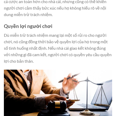
cá cược an toàn hơn cho nhà cái, nhưng cũng có thể khiến
người chơi cảm thấy bức xúc nếu họ không hiểu rõ về nội
dung miễn trừ trách nhiệm.
Quyền lợi người chơi
Dù miễn trừ trách nhiệm mang lại một số rủi ro cho người
chơi, nó cũng đồng thời bảo vệ quyền lợi của họ trong một
số tình huống nhất định. Nếu nhà cái giao kết không đúng
với những gì đã cam kết, người chơi có quyền yêu cầu quyền
lợi cho bản thân.