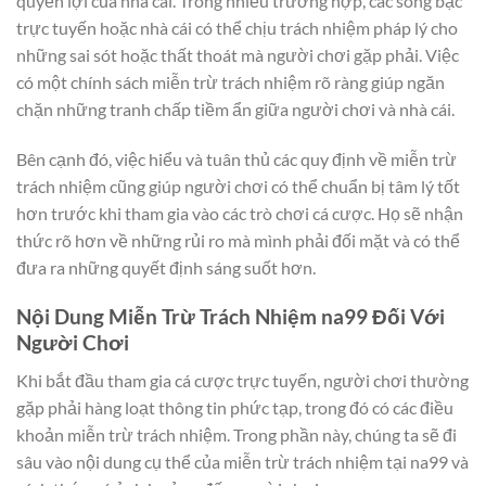
quyền lợi của nhà cái. Trong nhiều trường hợp, các sòng bạc
trực tuyến hoặc nhà cái có thể chịu trách nhiệm pháp lý cho
những sai sót hoặc thất thoát mà người chơi gặp phải. Việc
có một chính sách miễn trừ trách nhiệm rõ ràng giúp ngăn
chặn những tranh chấp tiềm ẩn giữa người chơi và nhà cái.
Bên cạnh đó, việc hiểu và tuân thủ các quy định về miễn trừ
trách nhiệm cũng giúp người chơi có thể chuẩn bị tâm lý tốt
hơn trước khi tham gia vào các trò chơi cá cược. Họ sẽ nhận
thức rõ hơn về những rủi ro mà mình phải đối mặt và có thể
đưa ra những quyết định sáng suốt hơn.
Nội Dung Miễn Trừ Trách Nhiệm na99 Đối Với
Người Chơi
Khi bắt đầu tham gia cá cược trực tuyến, người chơi thường
gặp phải hàng loạt thông tin phức tạp, trong đó có các điều
khoản miễn trừ trách nhiệm. Trong phần này, chúng ta sẽ đi
sâu vào nội dung cụ thể của miễn trừ trách nhiệm tại na99 và